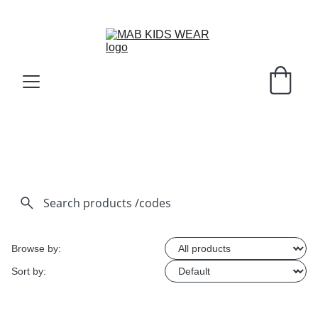
احصل على خصم 15% عند استخدام كود MAB15 لفترة محدودة!
Browse by:
Sort by: